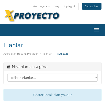
Azerbaijani
Giriş
Qeydiyyat
Səbətə bax
Naviq
Elanlar
Azerbaijan Hosting Provider
Elanlar
Avq 2026
Nizamlamalara görə
Göstəriləcək elan yoxdur