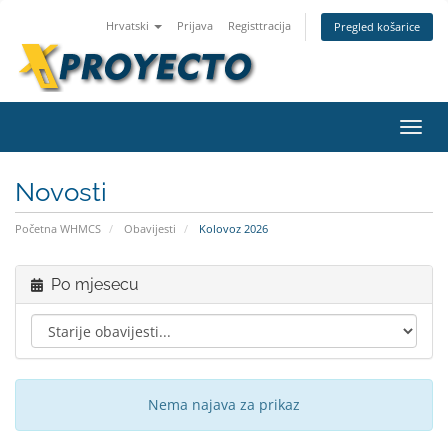
Hrvatski
Prijava
Registtracija
Pregled košarice
Preba
Novosti
Početna WHMCS
Obavijesti
Kolovoz 2026
Po mjesecu
Nema najava za prikaz